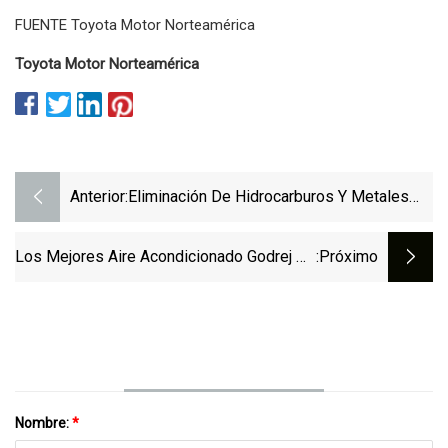
FUENTE Toyota Motor Norteamérica
Toyota Motor Norteamérica
Anterior:
Eliminación De Hidrocarburos Y Metales
Pesados ​​del Agua Petrolera Mediante
Métodos Modernos De Nanotecnología
Los Mejores Aire Acondicionado Godrej De
:próximo
Verde
La India: 10 Mejores Aire Acondicionado
Godrej De La India Para Combatir El Calor
Este Verano (junio De 2023)
Nombre:
*