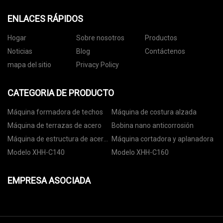
ENLACES RÁPIDOS
Hogar
Sobre nosotros
Productos
Noticias
Blog
Contáctenos
mapa del sitio
Privacy Policy
CATEGORIA DE PRODUCTO
Máquina formadora de techos
Máquina de costura alzada
Máquina de terrazas de acero
Bobina nano anticorrosión
Máquina de estructura de acero
Máquina cortadora y aplanadora
de calibre ligero
Modelo XHH-C140
Modelo XHH-C160
EMPRESA ASOCIADA