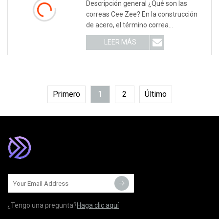
Descripción general ¿Qué son las
Ligero Máquina Formadora De
correas Cee Zee? En la construcción
Rollos De Correas CZ Máquina
de acero, el término correa
Formadora De Quillas Cee Zee
Anterior Con Rollos De Canal C
generalmente se refie
LEER MÁS
Primero
1
2
Último
¿Tengo una pregunta?
Haga clic aquí