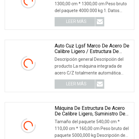
Acero De Calibre Ligero De Alta
1300,00 cm * 1300,00 cm Peso bruto
Calidad
del paquete 4000.000 kg 1. Datos
técnicos: datos téc
LEER MÁS
Auto Cuz Lgsf Marco De Acero De
Calibre Ligero / Estructura De
Construcción De Viviendas Purlin
Descripción general Descripción del
Stud De Metal Laminado En Frío
producto La máquina integrada de
Que Hace La Máquina Con
acero C/Z totalmente automática
Certificado CE 1 Año De Garantía
también se llama m
LEER MÁS
Máquina De Estructura De Acero
De Calibre Ligero, Suministro De
Fábrica De Huaheng, Máquina
Tamaño del paquete 540,00 cm *
Framecad Al Mejor Precio
110,00 cm * 160,00 cm Peso bruto del
paquete 5000,000 kg Descripción de