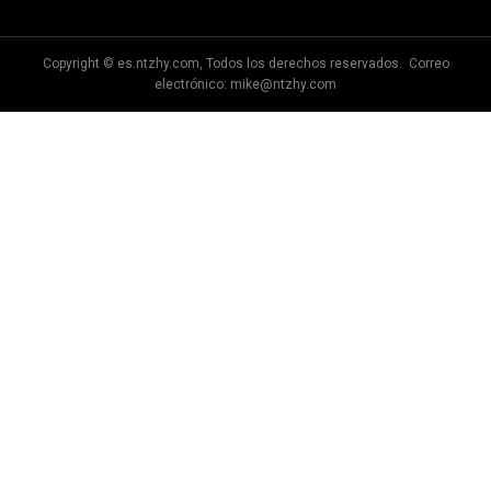
Copyright © es.ntzhy.com, Todos los derechos reservados. Correo
electrónico:
mike@ntzhy.com