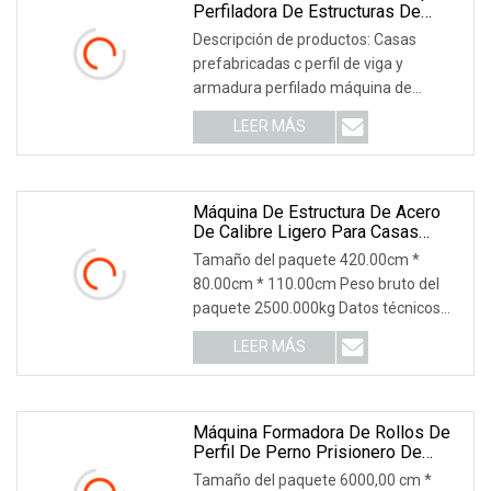
Perfiladora De Estructuras De
Acero Para Edificios, Máquina
Descripción de productos: Casas
Perfiladora De Estructuras De
prefabricadas c perfil de viga y
Acero De Calibre Ligero C89
armadura perfilado máquina de
estructura de acero de ca
LEER MÁS
Máquina De Estructura De Acero
De Calibre Ligero Para Casas
Prefabricadas
Tamaño del paquete 420.00cm *
80.00cm * 110.00cm Peso bruto del
paquete 2500.000kg Datos técnicos
principales Accesorios
LEER MÁS
Máquina Formadora De Rollos De
Perfil De Perno Prisionero De
Canal C De Armadura Metálica De
Tamaño del paquete 6000,00 cm *