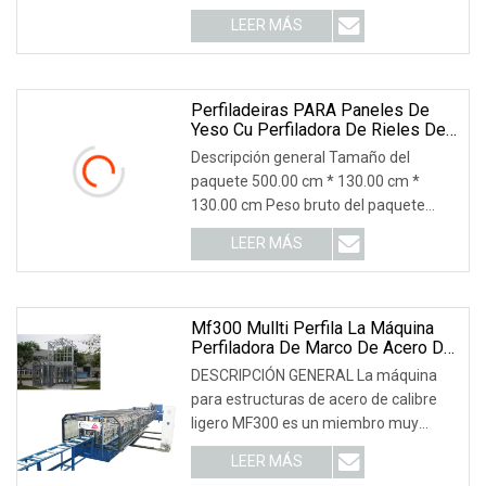
productos: La máq
LEER MÁS
Perfiladeiras PARA Paneles De
Yeso Cu Perfiladora De Rieles De
Metal Paneles De Yeso De Calibre
Descripción general Tamaño del
Ligero Estructuras De Acero Barras
paquete 500.00 cm * 130.00 cm *
De Metal Correas Quilla Ligera
130.00 cm Peso bruto del paquete
Máquinas Formadoras De Techos
3000.000 kg Descripción
LEER MÁS
Mf300 Mullti Perfila La Máquina
Perfiladora De Marco De Acero De
Calibre Ligero Para Villa Con
DESCRIPCIÓN GENERAL La máquina
Estructura De Acero
para estructuras de acero de calibre
ligero MF300 es un miembro muy
versátil del sistema
LEER MÁS