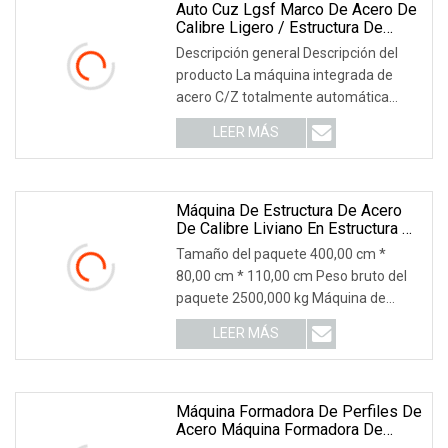
Auto Cuz Lgsf Marco De Acero De
Calibre Ligero / Estructura De
Construcción De Viviendas Purlin
Descripción general Descripción del
Stud De Metal Laminado En Frío
producto La máquina integrada de
Que Hace La Máquina Con
acero C/Z totalmente automática
Certificado CE Garantía De 1 Año
Buen Precio
también se llama m
LEER MÁS
Máquina De Estructura De Acero
De Calibre Liviano En Estructura De
Acero Y Correa
Tamaño del paquete 400,00 cm *
80,00 cm * 110,00 cm Peso bruto del
paquete 2500,000 kg Máquina de
estructura de acero de
LEER MÁS
Máquina Formadora De Perfiles De
Acero Máquina Formadora De
Perfiles De Acero De Calibre