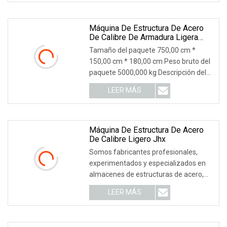
Máquina De Estructura De Acero
De Calibre De Armadura Ligera
Que Forma U De Alta Velocidad
Tamaño del paquete 750,00 cm *
150,00 cm * 180,00 cm Peso bruto del
paquete 5000,000 kg Descripción del
producto Máquina
LEER MÁS
Máquina De Estructura De Acero
De Calibre Ligero Jhx
Somos fabricantes profesionales,
experimentados y especializados en
almacenes de estructuras de acero,
con alta calidad
LEER MÁS